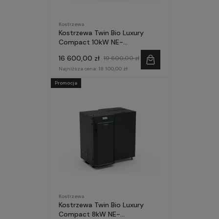
Kostrzewa
Kostrzewa Twin Bio Luxury
Compact 10kW NE-
prefinansowanie Czyste
16 600,00 zł
19 600,00 zł
Powietrze
Najniższa cena:
18 100,00 zł
Promocja
Kostrzewa
Kostrzewa Twin Bio Luxury
Compact 8kW NE-