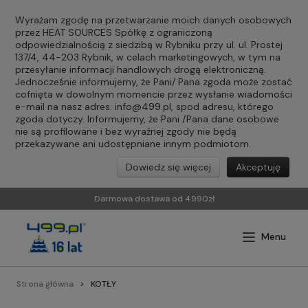
Wyrażam zgodę na przetwarzanie moich danych osobowych
przez HEAT SOURCES Spółkę z ograniczoną
odpowiedzialnością z siedzibą w Rybniku przy ul. ul. Prostej
137/4, 44-203 Rybnik, w celach marketingowych, w tym na
przesyłanie informacji handlowych drogą elektroniczną.
Jednocześnie informujemy, że Pani/ Pana zgoda może zostać
cofnięta w dowolnym momencie przez wysłanie wiadomości
e-mail na nasz adres:
info@499.pl
, spod adresu, którego
zgoda dotyczy. Informujemy, że Pani /Pana dane osobowe
nie są profilowane i bez wyraźnej zgody nie będą
przekazywane ani udostępniane innym podmiotom.
Dowiedz się więcej
Akceptuję
Darmowa dostawa od 4990zł
Strona główna
KOTŁY