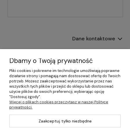
Dane kontaktowe
Informacje
Dbamy o Twoją prywatność
Płatności i dostawa
Pliki cookies i pokrewne im technologie umożliwiają poprawne
działanie strony i pomagają nam dostosować ofertę do Twoich
Pomoc
potrzeb. Możesz zaakceptować wykorzystanie przez nas
wszystkich tych plików i przejść do sklepu lub dostosować
Moje konto
użycie plików do swoich preferencji, wybierając opcję
"Dostosuj zgody".
Więcej o plikach cookies przeczytasz w naszej Polityce
prywatności.
©2026 Wszelkie Prawa Zastrzeżone | 499.pl - najlepszy sklep z
Zaakceptuj tylko niezbędne
kotłami na pellet