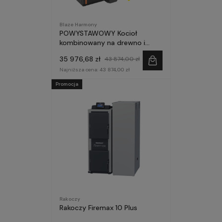
Blaze Harmony
POWYSTAWOWY Kocioł
kombinowany na drewno i
pellet Blaze Green Combi 18
35 976,68 zł
43 874,00 zł
kW
Najniższa cena:
43 874,00 zł
Promocja
Rakoczy
Rakoczy Firemax 10 Plus