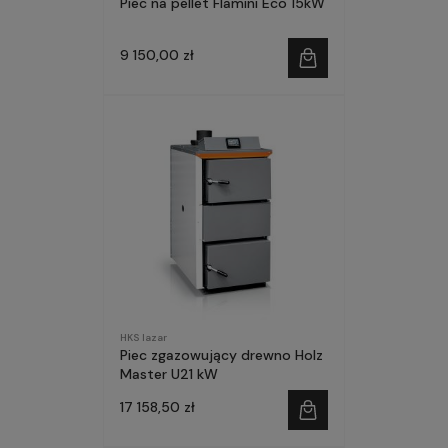
Piec na pellet Flamini Eco 15kW
9 150,00 zł
HKS lazar
Piec zgazowujący drewno Holz
Master U21 kW
17 158,50 zł