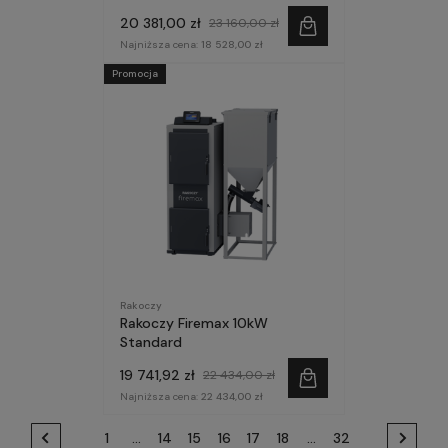
20 381,00 zł
23 160,00 zł
Najniższa cena:
18 528,00 zł
Promocja
Rakoczy
Rakoczy Firemax 10kW
Standard
19 741,92 zł
22 434,00 zł
Najniższa cena:
22 434,00 zł
1
...
14
15
16
17
18
...
32