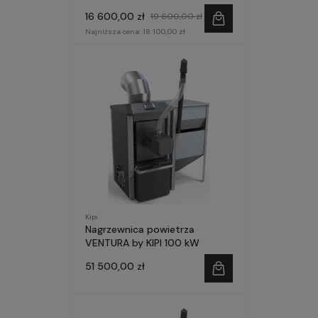
prefinansowanie Czyste
16 600,00 zł
19 600,00 zł
Powietrze
Najniższa cena:
18 100,00 zł
Kipi
Nagrzewnica powietrza
VENTURA by KIPI 100 kW
51 500,00 zł