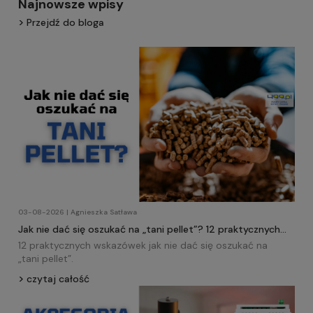
Najnowsze wpisy
Przejdź do bloga
03-08-2026 | Agnieszka Satława
Jak nie dać się oszukać na „tani pellet”? 12 praktycznych
wskazówek!
12 praktycznych wskazówek jak nie dać się oszukać na
„tani
pellet
”.
czytaj całość