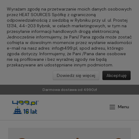
Wyrażam zgodę na przetwarzanie moich danych osobowych
przez HEAT SOURCES Spółkę z ograniczoną
odpowiedzialnością z siedzibą w Rybniku przy ul. ul. Prostej
137/4, 44-203 Rybnik, w celach marketingowych, w tym na
przesyłanie informacji handlowych drogą elektroniczną.
Jednocześnie informujemy, że Pani/ Pana zgoda może zostać
cofnięta w dowolnym momencie przez wysłanie wiadomości
e-mail na nasz adres:
info@499.pl
, spod adresu, którego
zgoda dotyczy. Informujemy, że Pani /Pana dane osobowe
nie są profilowane i bez wyraźnej zgody nie będą
przekazywane ani udostępniane innym podmiotom.
Dowiedz się więcej
Akceptuję
Darmowa dostawa od 4990zł