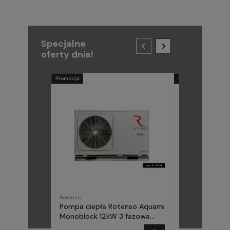
Specjalne
oferty dnia!
Promocja
Promocja
Rotenso
METAL-FACH
Pompa ciepła Rotenso Aquami
Pompa ciepła
Monoblock 12kW 3 fazowa
(Midea) Elika 
AQM120X3
fazowa