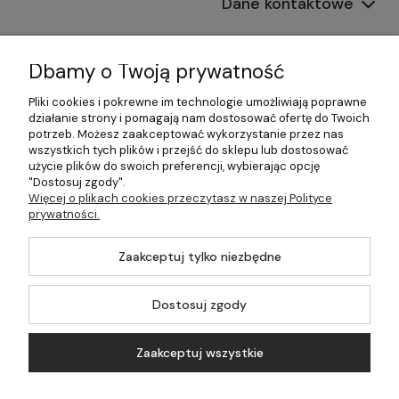
Dane kontaktowe
Informacje
Dbamy o Twoją prywatność
Płatności i dostawa
Pliki cookies i pokrewne im technologie umożliwiają poprawne
działanie strony i pomagają nam dostosować ofertę do Twoich
Pomoc
potrzeb. Możesz zaakceptować wykorzystanie przez nas
wszystkich tych plików i przejść do sklepu lub dostosować
Moje konto
użycie plików do swoich preferencji, wybierając opcję
"Dostosuj zgody".
Więcej o plikach cookies przeczytasz w naszej Polityce
prywatności.
©2026 Wszelkie Prawa Zastrzeżone | 499.pl - najlepszy sklep z
Zaakceptuj tylko niezbędne
kotłami na pellet
Master by
Ecommercy
Dostosuj zgody
Zaakceptuj wszystkie