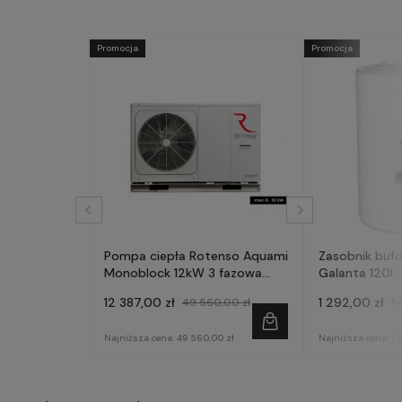
Promocja
Promocja
Pompa ciepła Rotenso Aquami
Zasobnik buf
Monoblock 12kW 3 fazowa
Galanta 120l
AQM120X3
12 387,00 zł
1 292,00 zł
49 560,00 zł
1 
Najniższa cena:
49 560,00 zł
Najniższa cena:
1 