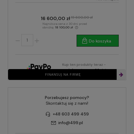
19 600,00 zł
16 600,00 zł
Najniższa cena z 30 dni przed
obniżką:
18 100,00 zł
Do koszyka
Kup ten produkty teraz -
zapłać za niego za 30 dni
FINANSUJ NA FIRMĘ
Porzebujesz pomocy?
Skontaktuj się z nami!
+48 603 499 459
info@499.pl