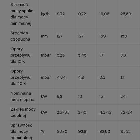
Strumień
masy spalin
kg/h
9,72
9,72
19,08
28,80
dla mocy
minimalnej
Średnica
mm
127
127
159
159
czopucha
Opory
przepływu
mbar
5,23
5,45
1,7
3,8
dla 10 K
Opory
przepływu
mbar
4,84
4,9
0,5
1,1
dla 20 K
Nominalna
kW
8,3
10
15
24
moc cieplna
Zakres mocy
kW
2,5-8,3
3-10
4,5-15
7,2-24
cieplnej
Sprawność
dla mocy
%
93,70
93,61
92,80
93,32
nominalnej