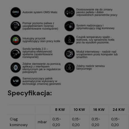
Specyfikacja:
8 KW
10 KW
16 KW
24 KW
Ciąg
0,15-
0,15-
0,15-
0,15-
mbar
kominowy
0,20
0,20
0,20
0,20