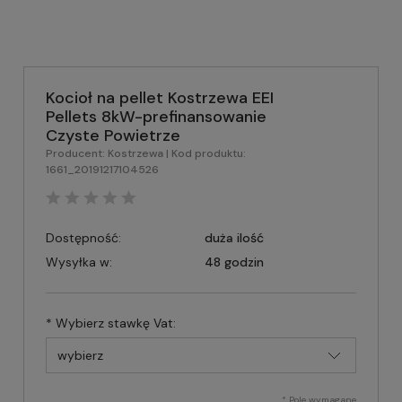
Kocioł na pellet Kostrzewa EEI
Pellets 8kW-prefinansowanie
Czyste Powietrze
Producent:
Kostrzewa
| Kod produktu:
1661_20191217104526
Dostępność:
duża ilość
Wysyłka w:
48 godzin
*
Wybierz stawkę Vat:
*
Pole wymagane