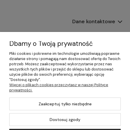
Dane kontaktowe
Informacje
Dbamy o Twoją prywatność
Płatności i dostawa
Pliki cookies i pokrewne im technologie umożliwiają poprawne
działanie strony i pomagają nam dostosować ofertę do Twoich
Pomoc
potrzeb. Możesz zaakceptować wykorzystanie przez nas
wszystkich tych plików i przejść do sklepu lub dostosować
Moje konto
użycie plików do swoich preferencji, wybierając opcję
"Dostosuj zgody".
Więcej o plikach cookies przeczytasz w naszej Polityce
prywatności.
©2026 Wszelkie Prawa Zastrzeżone | 499.pl - najlepszy sklep z
Zaakceptuj tylko niezbędne
kotłami na pellet
Master by
Ecommercy
Dostosuj zgody