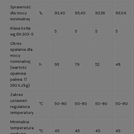
Sprawność
dla mocy
%
93,40
93,40
93,38
93,04
minimalnej
Klasa kotła
5
5
5
5
wg EN 303-5
Okres
spalania dla
mocy
nominalnej
h
93
79
52
48
(wartość
opałowa
paliwa: 17
280 kJ/kg)
Zakres
ustawień
°C
50-80
50-80
50-80
50-80
regulatora
temperatury
Minimalna
temperatura
°C
45
45
45
45
wody na