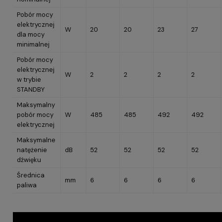
Pobór mocy
elektrycznej
W
20
20
23
27
dla mocy
minimalnej
Pobór mocy
elektrycznej
W
2
2
2
2
w trybie
STANDBY
Maksymalny
pobór mocy
W
485
485
492
492
elektrycznej
Maksymalne
natężenie
dB
52
52
52
52
dźwięku
Średnica
mm
6
6
6
6
paliwa