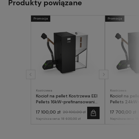
Produkty powiązane
Promocja
Promocja
Kostrzewa
Kostrzewa
Kocioł na pellet Kostrzewa EEI
Kocioł na pell
Pellets 16kW-prefinansowanie
Pellets 24kW
Czyste Powietrze
Czyste Powie
17 100,00 zł
17 700,00 zł
20 100,00 zł
Najniższa cena:
18 600,00 zł
Najniższa cena:
19