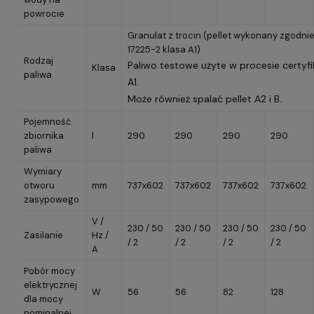
powrocie
Granulat z trocin (pellet wykonany zgodnie
17225-2 klasa A1)
Rodzaj
Paliwo testowe użyte w procesie certyfik
Klasa
paliwa
A1.
Może również spalać pellet A2 i B.
Pojemność
zbiornika
l
290
290
290
290
paliwa
Wymiary
otworu
mm
737x602
737x602
737x602
737x602
zasypowego
V /
230 / 50
230 / 50
230 / 50
230 / 50
Zasilanie
Hz /
/ 2
/ 2
/ 2
/ 2
A
Pobór mocy
elektrycznej
W
56
56
82
128
dla mocy
nominalnej