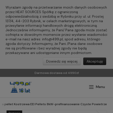
Wyrażam zgodę na przetwarzanie moich danych osobowych
przez HEAT SOURCES Spółkę z ograniczoną
odpowiedzialnością z siedzibą w Rybniku przy ul. ul. Prostej
137/4, 44-203 Rybnik, w celach marketingowych, w tym na
przesyłanie informacji handlowych drogą elektroniczną.
Jednocześnie informujemy, że Pani/ Pana zgoda może zostać
cofnięta w dowolnym momencie przez wysłanie wiadomości
e-mail na nasz adres:
info@499.pl
, spod adresu, którego
zgoda dotyczy. Informujemy, że Pani /Pana dane osobowe
nie są profilowane i bez wyraźnej zgody nie będą
przekazywane ani udostępniane innym podmiotom.
Dowiedz się więcej
Akceptuję
Darmowa dostawa od 4990zł
 na pellet Kostrzewa EEI Pellets 8kW-prefinansowanie Czyste Powietrze
Promocja