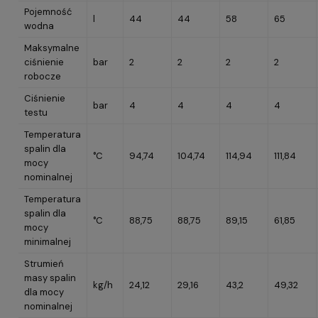
Pojemność
l
44
44
58
65
wodna
Maksymalne
ciśnienie
bar
2
2
2
2
robocze
Ciśnienie
bar
4
4
4
4
testu
Temperatura
spalin dla
°C
94,74
104,74
114,94
111,84
mocy
nominalnej
Temperatura
spalin dla
°C
88,75
88,75
89,15
61,85
mocy
minimalnej
Strumień
masy spalin
kg/h
24,12
29,16
43,2
49,32
dla mocy
nominalnej