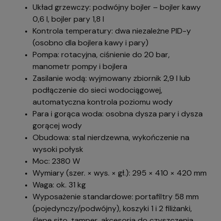
Układ grzewczy: podwójny bojler – bojler kawy
0,6 l, bojler pary 1,8 l
Kontrola temperatury: dwa niezależne PID-y
(osobno dla bojlera kawy i pary)
Pompa: rotacyjna, ciśnienie do 20 bar,
manometr pompy i bojlera
Zasilanie wodą: wyjmowany zbiornik 2,9 l lub
podłączenie do sieci wodociągowej,
automatyczna kontrola poziomu wody
Para i gorąca woda: osobna dysza pary i dysza
gorącej wody
Obudowa: stal nierdzewna, wykończenie na
wysoki połysk
Moc: 2380 W
Wymiary (szer. × wys. × gł.): 295 × 410 × 420 mm
Waga: ok. 31 kg
Wyposażenie standardowe: portafiltry 58 mm
(pojedynczy/podwójny), koszyki 1 i 2 filiżanki,
ślepe sito, tamper, akcesoria do czyszczenia.