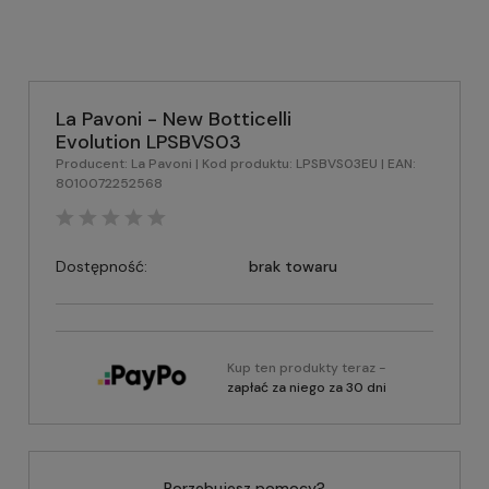
La Pavoni - New Botticelli
Evolution LPSBVS03
Producent:
La Pavoni
| Kod produktu:
LPSBVS03EU
| EAN:
8010072252568
Dostępność:
brak towaru
Kup ten produkty teraz -
zapłać za niego za 30 dni
Porzebujesz pomocy?