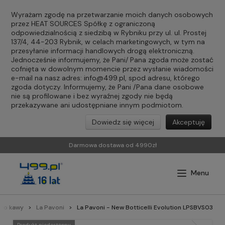
Wyrażam zgodę na przetwarzanie moich danych osobowych
przez HEAT SOURCES Spółkę z ograniczoną
odpowiedzialnością z siedzibą w Rybniku przy ul. ul. Prostej
137/4, 44-203 Rybnik, w celach marketingowych, w tym na
przesyłanie informacji handlowych drogą elektroniczną.
Jednocześnie informujemy, że Pani/ Pana zgoda może zostać
cofnięta w dowolnym momencie przez wysłanie wiadomości
e-mail na nasz adres:
info@499.pl
, spod adresu, którego
zgoda dotyczy. Informujemy, że Pani /Pana dane osobowe
nie są profilowane i bez wyraźnej zgody nie będą
przekazywane ani udostępniane innym podmiotom.
Dowiedz się więcej
Akceptuję
Darmowa dostawa od 4990zł
 do kawy
La Pavoni
La Pavoni - New Botticelli Evolution LPSBVS03
Produkt niedostępny