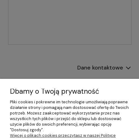
Dane kontaktowe
Informacje
Dbamy o Twoją prywatność
Płatności i dostawa
Pliki cookies i pokrewne im technologie umożliwiają poprawne
działanie strony i pomagają nam dostosować ofertę do Twoich
Pomoc
potrzeb. Możesz zaakceptować wykorzystanie przez nas
wszystkich tych plików i przejść do sklepu lub dostosować
Moje konto
użycie plików do swoich preferencji, wybierając opcję
"Dostosuj zgody".
Więcej o plikach cookies przeczytasz w naszej Polityce