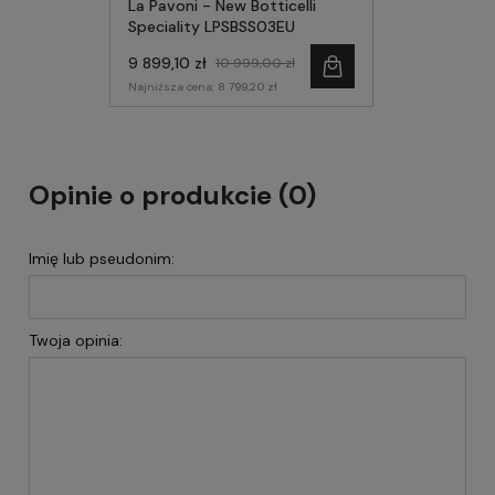
La Pavoni - New Botticelli
Speciality LPSBSS03EU
9 899,10 zł
10 999,00 zł
Najniższa cena:
8 799,20 zł
Opinie o produkcie (0)
Imię lub pseudonim:
Twoja opinia: