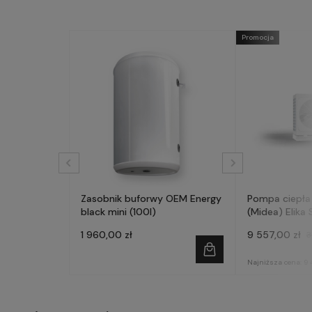
Promocja
Zasobnik buforwy OEM Energy
Pompa ciepła
black mini (100l)
(Midea) Elika 
fazowa
1 960,00 zł
9 557,00 zł
3
Najniższa cena:
9 