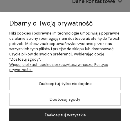
Dane kontaktowe
Informacje
Dbamy o Twoją prywatność
Płatności i dostawa
Pliki cookies i pokrewne im technologie umożliwiają poprawne
działanie strony i pomagają nam dostosować ofertę do Twoich
Pomoc
potrzeb. Możesz zaakceptować wykorzystanie przez nas
wszystkich tych plików i przejść do sklepu lub dostosować
Moje konto
użycie plików do swoich preferencji, wybierając opcję
"Dostosuj zgody".
Więcej o plikach cookies przeczytasz w naszej Polityce
prywatności.
©2026 Wszelkie Prawa Zastrzeżone | 499.pl - najlepszy sklep z
Zaakceptuj tylko niezbędne
kotłami na pellet
Master by
Ecommercy
Dostosuj zgody
Zaakceptuj wszystkie