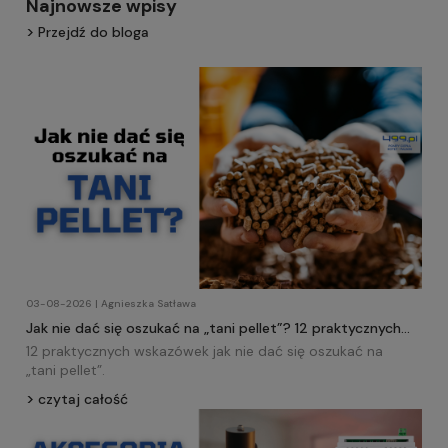
Najnowsze wpisy
Przejdź do bloga
03-08-2026 | Agnieszka Satława
Jak nie dać się oszukać na „tani pellet”? 12 praktycznych
wskazówek!
12 praktycznych wskazówek jak nie dać się oszukać na
„tani
pellet
”.
czytaj całość