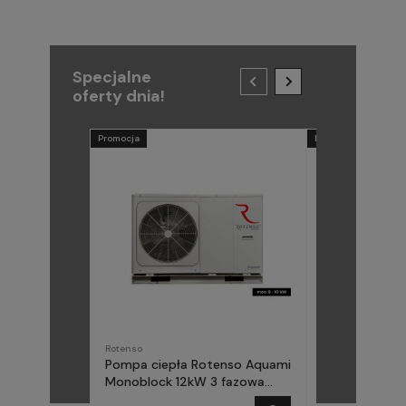
Specjalne
oferty dnia!
Promocja
Promocja
Rotenso
METAL-FACH
Pompa ciepła Rotenso Aquami
Pompa ciepła
Monoblock 12kW 3 fazowa
(Midea) Elika 
AQM120X3
fazowa